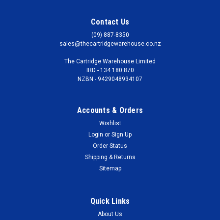
Contact Us
(09) 887-8350
sales@thecartridgewarehouse.co.nz
The Cartridge Warehouse Limited
IRD - 134 180 870
NZBN - 9429048934107
Accounts & Orders
Wishlist
Login
or
Sign Up
Order Status
Shipping & Returns
Sitemap
Quick Links
About Us