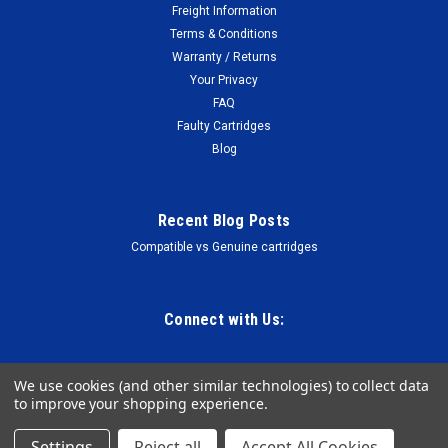
Freight Information
Terms & Conditions
Warranty / Returns
Your Privacy
FAQ
Faulty Cartridges
Blog
Recent Blog Posts
Compatible vs Genuine cartridges
Connect with Us:
We use cookies (and other similar technologies) to collect data
to improve your shopping experience.
Settings
Reject all
Accept All Cookies
©
2026
The Cartridge Warehouse NZ
Sitemap