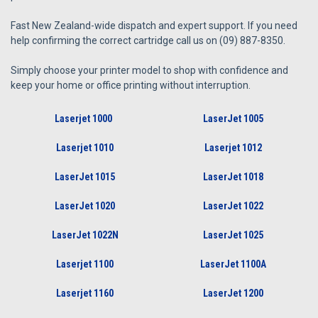
Fast New Zealand-wide dispatch and expert support. If you need
help confirming the correct cartridge call us on (09) 887-8350.
Simply choose your printer model to shop with confidence and
keep your home or office printing without interruption.
Laserjet 1000
LaserJet 1005
Laserjet 1010
Laserjet 1012
LaserJet 1015
LaserJet 1018
LaserJet 1020
LaserJet 1022
LaserJet 1022N
LaserJet 1025
Laserjet 1100
LaserJet 1100A
Laserjet 1160
LaserJet 1200